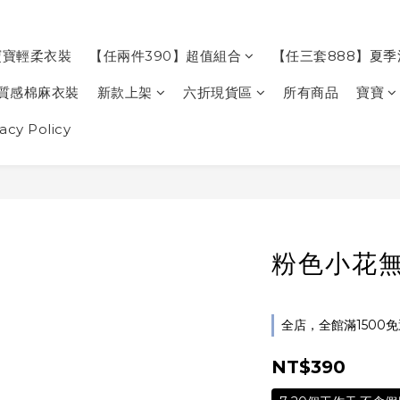
寶寶輕柔衣裝
【任兩件390】超值組合
【任三套888】夏
質感棉麻衣裝
新款上架
六折現貨區
所有商品
寶寶
cy Policy
粉色小花無
全店，全館滿1500
NT$390