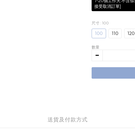
7-20個工作天.不
接受取消訂單]
尺寸
: 100
100
110
120
數量
送貨及付款方式