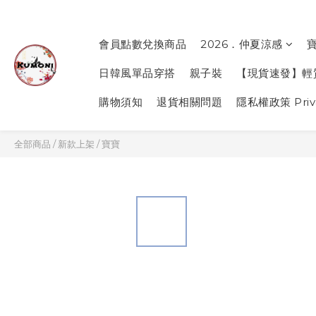
會員點數兌換商品
2026．仲夏涼感
日韓風單品穿搭
親子裝
【現貨速發】輕
購物須知
退貨相關問題
隱私權政策 Priva
全部商品
/
新款上架
/
寶寶