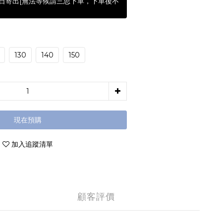
含假日寄出[無法等候請三思下單，下單後不
130
140
150
現在預購
加入追蹤清單
顧客評價