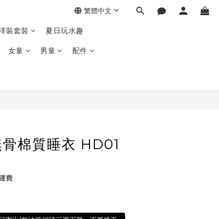
繁體中文
季洋裝套裝
夏日玩水趣
女童
男童
配件
骨棉質睡衣 HD01
免運費