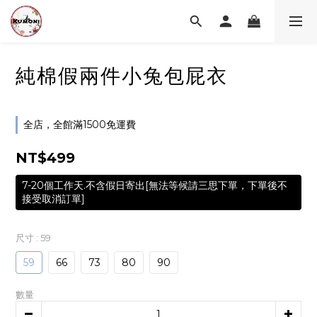
純棉假兩件小兔包屁衣
全店，全館滿1500免運費
NT$499
7-20個工作天.不含假日寄出[無法等候請三思下單，下單後不
接受取消訂單]
尺寸
: 59
59
66
73
80
90
數量