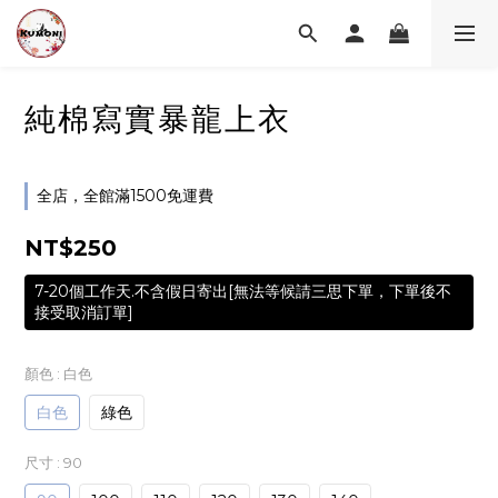
純棉寫實暴龍上衣
全店，全館滿1500免運費
NT$250
7-20個工作天.不含假日寄出[無法等候請三思下單，下單後不
接受取消訂單]
顏色
: 白色
白色
綠色
尺寸
: 90