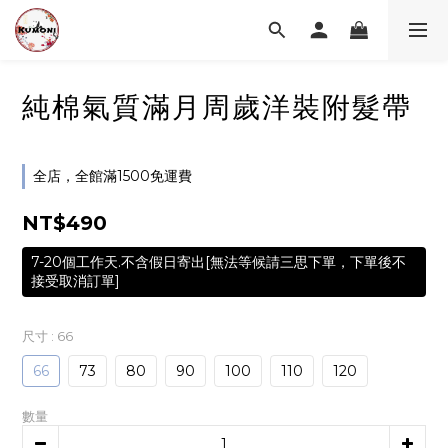
純棉氣質滿月周歲洋裝附髮帶
全店，全館滿1500免運費
NT$490
7-20個工作天.不含假日寄出[無法等候請三思下單，下單後不
接受取消訂單]
尺寸
: 66
66
73
80
90
100
110
120
數量