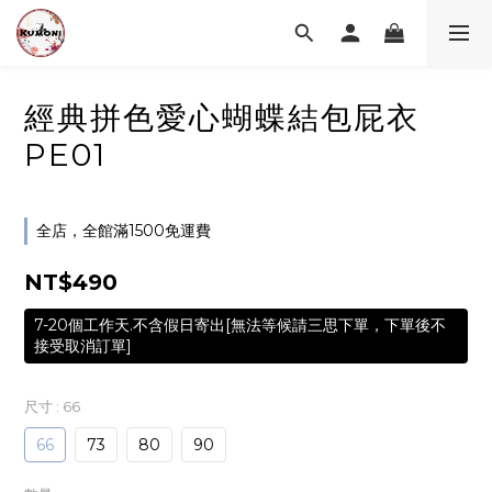
經典拼色愛心蝴蝶結包屁衣
PE01
全店，全館滿1500免運費
NT$490
7-20個工作天.不含假日寄出[無法等候請三思下單，下單後不
接受取消訂單]
尺寸
: 66
66
73
80
90