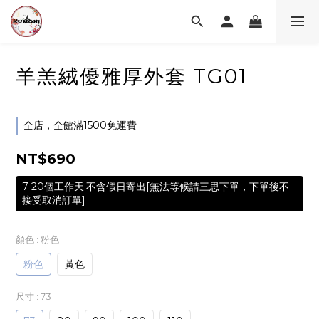
羊羔絨優雅厚外套 TG01
全店，全館滿1500免運費
NT$690
7-20個工作天.不含假日寄出[無法等候請三思下單，下單後不
接受取消訂單]
顏色
: 粉色
粉色
黃色
尺寸
: 73