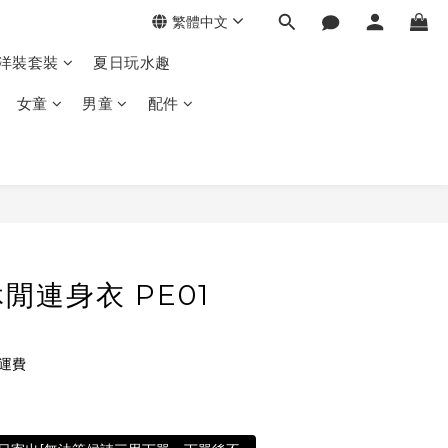
繁體中文
季洋裝套裝
夏日玩水趣
女童
男童
配件
閒連身衣 PE01
免運費