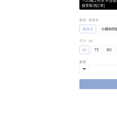
7-20個工作天.不
接受取消訂單]
顏色
: 連身衣
連身衣
小模特同
尺寸
: 66
66
73
80
數量