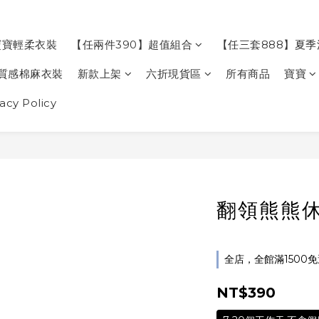
寶寶輕柔衣裝
【任兩件390】超值組合
【任三套888】夏
質感棉麻衣裝
新款上架
六折現貨區
所有商品
寶寶
cy Policy
翻領熊熊休
全店，全館滿1500
NT$390