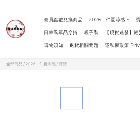
會員點數兌換商品
2026．仲夏涼感
日韓風單品穿搭
親子裝
【現貨速發】輕
購物須知
退貨相關問題
隱私權政策 Priva
全部商品
/
2026．仲夏涼感
/
寶寶