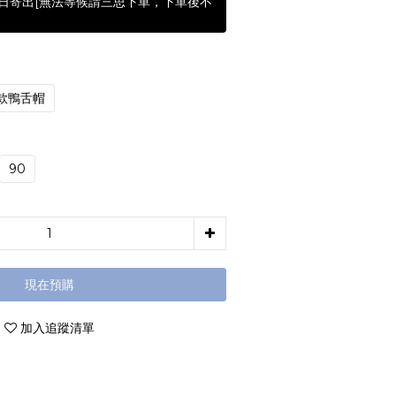
含假日寄出[無法等候請三思下單，下單後不
款鴨舌帽
90
現在預購
加入追蹤清單