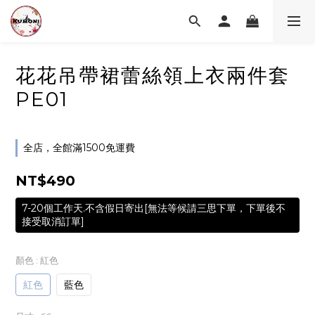
花花吊帶裙蕾絲領上衣兩件套
PE01
全店，全館滿1500免運費
NT$490
7-20個工作天.不含假日寄出[無法等候請三思下單，下單後不
接受取消訂單]
顏色
: 紅色
紅色
藍色