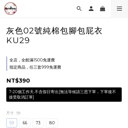
灰色02號純棉包腳包屁衣
KU29
全店，全館滿1500免運費
指定商品，任三套999免運費
NT$390
7-20個工作天.不含假日寄出[無法等候請三思下單，下單後不
接受取消訂單]
尺寸
: 59
59
66
73
80