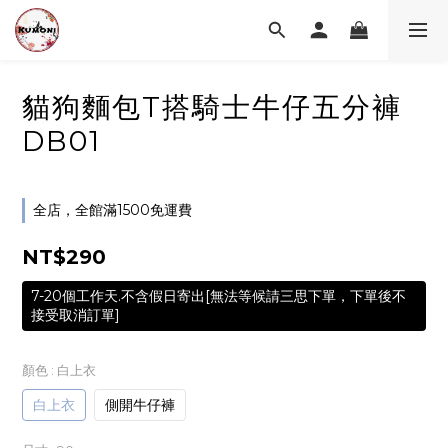
貓狗麵包T搭騎士牛仔五分褲
DB01
全店，全館滿1500免運費
NT$290
7-20個工作天.不含假日寄出[無法等候請三思下單，下單後不
接受取消訂單]
顏色
: 白上衣
白上衣
側開牛仔褲