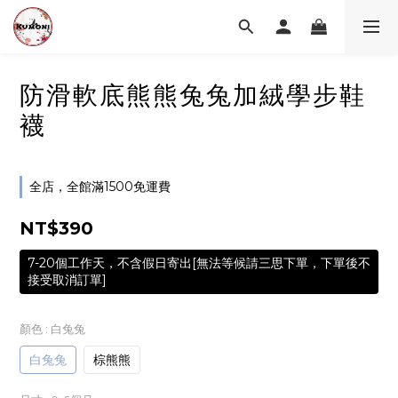
防滑軟底熊熊兔兔加絨學步鞋
襪
全店，全館滿1500免運費
NT$390
7-20個工作天，不含假日寄出[無法等候請三思下單，下單後不
接受取消訂單]
顏色
: 白兔兔
白兔兔
棕熊熊