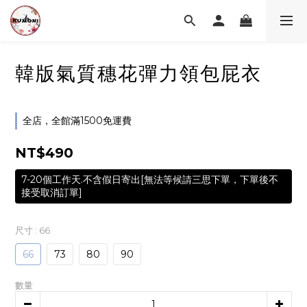
韓版氣質穗花彈力領包屁衣
全店，全館滿1500免運費
NT$490
7-20個工作天.不含假日寄出[無法等候請三思下單，下單後不
接受取消訂單]
尺寸
: 66
66
73
80
90
數量