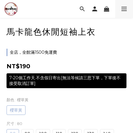
馬卡龍色休閒短袖上衣
全店，全館滿1500免運費
NT$190
7-20個工作天.不含假日寄出[無法等候請三思下單，下單後不
接受取消訂單]
顏色
: 櫻草黃
櫻草黃
尺寸
: 80