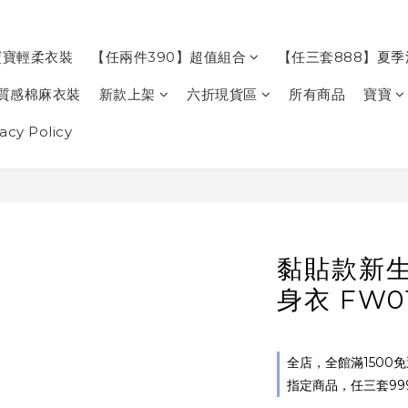
寶寶輕柔衣裝
【任兩件390】超值組合
【任三套888】夏
質感棉麻衣裝
新款上架
六折現貨區
所有商品
寶寶
cy Policy
黏貼款新
身衣 FW0
全店，全館滿1500
指定商品，任三套99