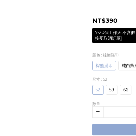
NT$390
7-20個工作天.不
接受取消訂單]
顏色
: 棕熊滿印
棕熊滿印
純白熊
尺寸
: 52
52
59
66
數量