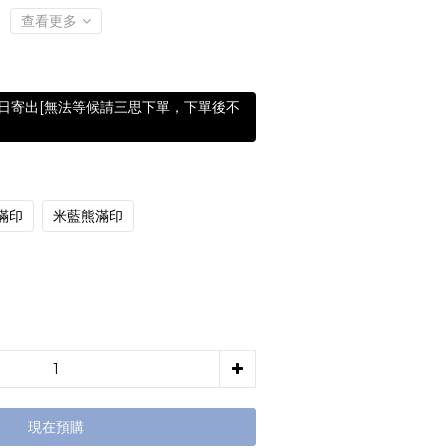
查看更多
含假日寄出[無法等候請三思下單，下單後不
滿印
米藍熊滿印
現在預購