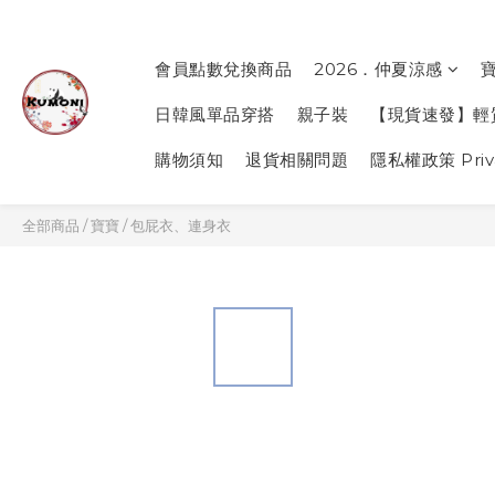
會員點數兌換商品
2026．仲夏涼感
日韓風單品穿搭
親子裝
【現貨速發】輕
購物須知
退貨相關問題
隱私權政策 Priva
全部商品
/
寶寶
/
包屁衣、連身衣