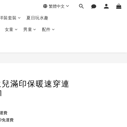
繁體中文
季洋裝套裝
夏日玩水趣
女童
男童
配件
生兒滿印保暖速穿連
1
免運費
9免運費