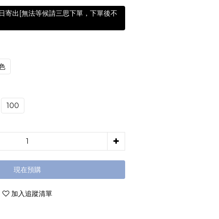
含假日寄出[無法等候請三思下單，下單後不
色
100
現在預購
加入追蹤清單