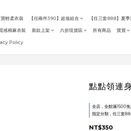
寶寶輕柔衣裝
【任兩件390】超值組合
【任三套888】夏
質感棉麻衣裝
新款上架
六折現貨區
所有商品
寶寶
cy Policy
點點領連身
全店，全館滿1500
指定分類，任三套88
NT$350