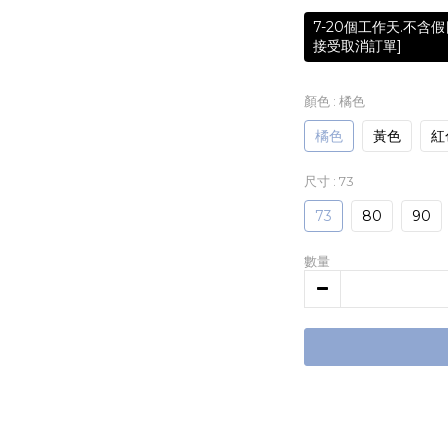
7-20個工作天.不
接受取消訂單]
顏色
: 橘色
橘色
黃色
紅
尺寸
: 73
73
80
90
數量