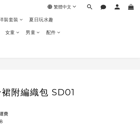
繁體中文
季洋裝套裝
夏日玩水趣
女童
男童
配件
裙附編織包 SD01
免運費
8