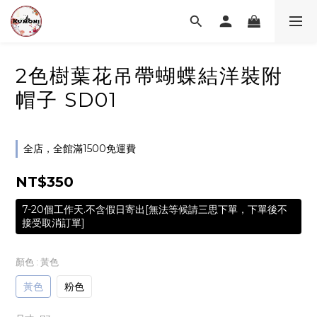
2色樹葉花吊帶蝴蝶結洋裝附
帽子 SD01
全店，全館滿1500免運費
NT$350
7-20個工作天.不含假日寄出[無法等候請三思下單，下單後不
接受取消訂單]
顏色
: 黃色
黃色
粉色