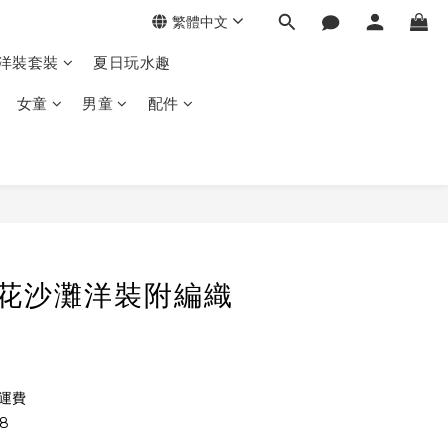
繁體中文
季洋裝套裝
夏日玩水趣
女童
男童
配件
花花沙灘洋裝附編織
免運費
8