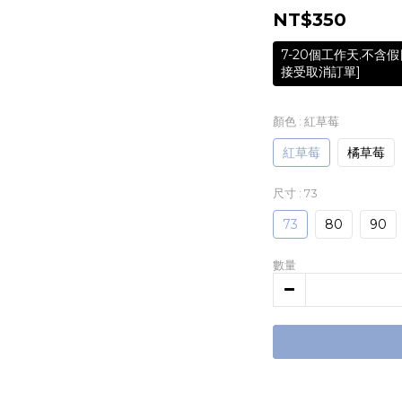
NT$350
7-20個工作天.不
接受取消訂單]
顏色
: 紅草莓
紅草莓
橘草莓
尺寸
: 73
73
80
90
數量