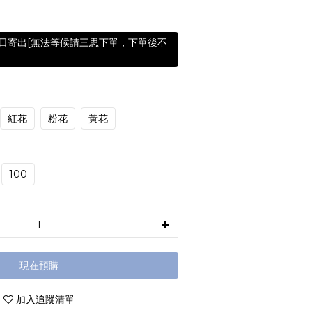
含假日寄出[無法等候請三思下單，下單後不
紅花
粉花
黃花
100
現在預購
加入追蹤清單