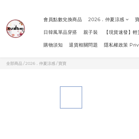
會員點數兌換商品
2026．仲夏涼感
日韓風單品穿搭
親子裝
【現貨速發】輕
購物須知
退貨相關問題
隱私權政策 Priva
全部商品
/
2026．仲夏涼感
/
寶寶