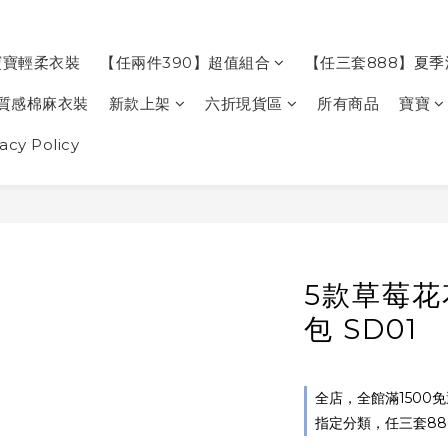
寶寶輕柔衣裝
【任兩件390】超值組合
【任三套888】夏
質感棉麻衣裝
新款上架
六折現貨區
所有商品
寶寶
cy Policy
5款草莓
包 SD01
全店，全館滿1500
指定分類，任三套88