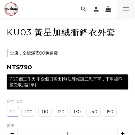
KU03 黃星加絨衝鋒衣外套
全店，全館滿1500免運費
NT$790
7-20個工作天.不含假日寄出[無法等候請三思下單，下單後不
接受取消訂單]
尺寸
: 90
90
100
110
120
130
140
150
數量