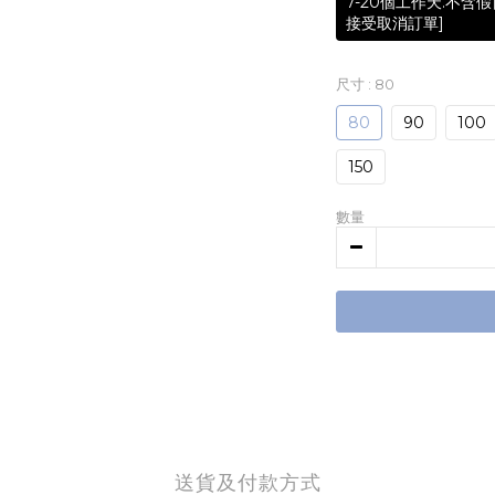
7-20個工作天.不
接受取消訂單]
尺寸
: 80
80
90
100
150
數量
送貨及付款方式