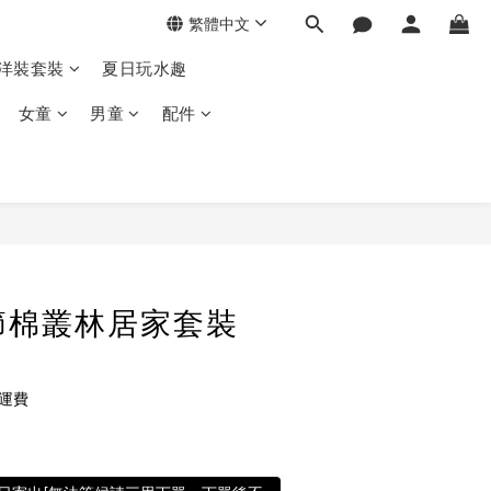
繁體中文
季洋裝套裝
夏日玩水趣
女童
男童
配件
竹節棉叢林居家套裝
免運費