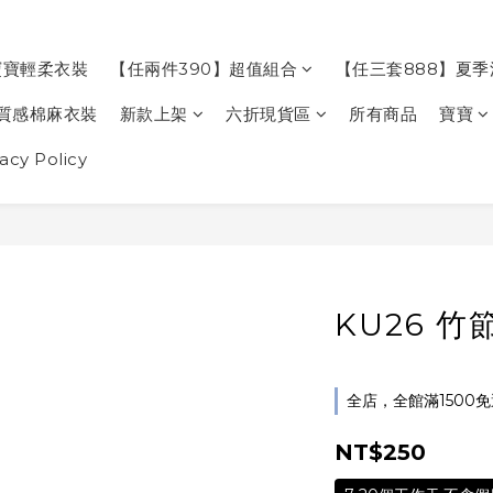
寶寶輕柔衣裝
【任兩件390】超值組合
【任三套888】夏
質感棉麻衣裝
新款上架
六折現貨區
所有商品
寶寶
cy Policy
KU26 
全店，全館滿1500
NT$250