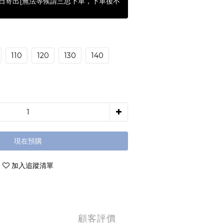
含假日寄出[無法等候請三思下單，下單後不
110
120
130
140
現在預購
加入追蹤清單
顧客評價