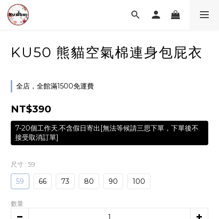
KU50 熊貓空氣棉連身包屁衣
全店，全館滿1500免運費
NT$390
7-20個工作天.不含假日寄出[無法等候請三思下單，下單後不
接受取消訂單]
尺寸
: 59
59
66
73
80
90
100
數量