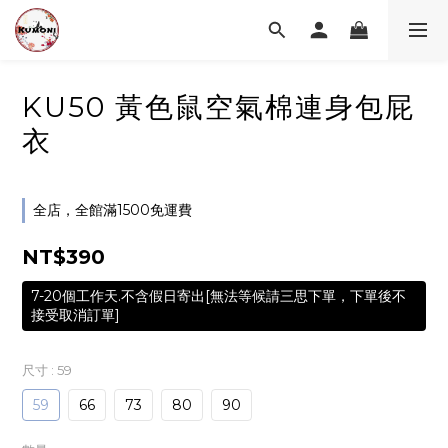
KU50 黃色鼠空氣棉連身包屁
衣
全店，全館滿1500免運費
NT$390
7-20個工作天.不含假日寄出[無法等候請三思下單，下單後不
接受取消訂單]
尺寸
: 59
59
66
73
80
90