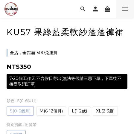
KU57 果綠藍柔軟紗蓬蓬褲裙
全店，全館滿1500免運費
NT$350
7-20個工作天.不含假日寄出[無法等候請三思下單，下單後不
接受取消訂單]
顏色
: S(0-6個月)
S(0-6個月)
M(6-12個月)
L(1-2歲)
XL(2-3歲)
特別提醒
: 附髮帶