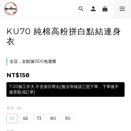
KU70 純棉高粉拼白點結連身
衣
全店，全館滿1500免運費
NT$158
7-20個工作天.不含假日寄出[無法等候請三思下單，下單後不
接受取消訂單]
尺寸
: 59
59
66
73
80
90