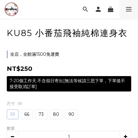
KU85 小番茄飛袖純棉連身衣
全店，全館滿1500免運費
NT$250
7-20個工作天.不含假日寄出[無法等候請三思下單，下單後不
接受取消訂單]
尺寸
: 59
59
66
73
80
90
數量