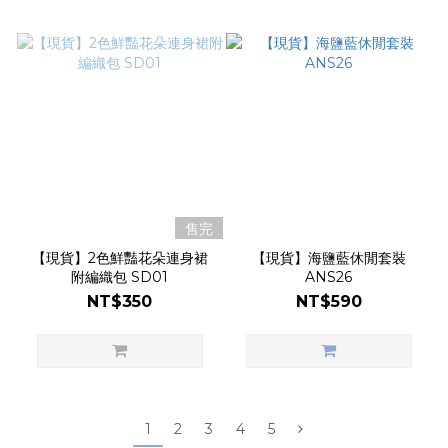
售完
【現貨】2色鮮豔花朵連身裙
【現貨】海鹽藍休閒套裝
附編織包 SD01
ANS26
NT$350
NT$590
1
2
3
4
5