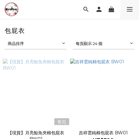
包屁衣
商品排序
每頁顯示 24 個
售完
【現貨】月亮鯨魚夾棉包屁衣
吉祥雲純棉包屁衣 BW01