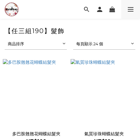
【任三組190】髮飾
商品排序
每頁顯示 24 個
多巴胺翹翹花蝴蝶結髮夾
氣質珍珠蝴蝶結髮夾