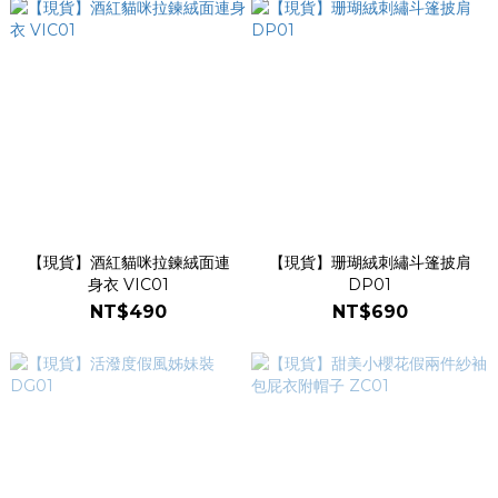
【現貨】酒紅貓咪拉鍊絨面連
【現貨】珊瑚絨刺繡斗篷披肩
身衣 VIC01
DP01
NT$490
NT$690